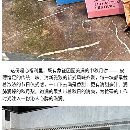
这份暖心福利里，既有象征团圆美满的中秋月饼 —— 皮
薄馅足的传统口味、清新雅致的新式风味齐聚，每一块都承载
着浓浓的节日仪式感，一口下去满是香甜；更有清甜多汁、润
肺润燥的秋月梨，饱满的果实带着秋日的清爽，为忙碌的工作
时光注入一份沁人心脾的滋润。