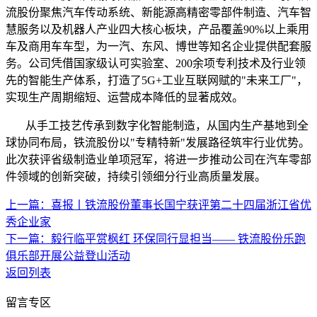
流股份聚焦汽车传动系统、新能源高精密零部件制造、汽车智
慧服务以及机器人产业四大核心板块，产品覆盖90%以上乘用
车及商用车车型，为一汽、东风、博世等知名企业提供配套服
务。公司凭借国家级认可实验室、200余项专利技术及行业领
先的智能生产体系，打造了5G+工业互联网赋的"未来工厂"，
实现生产周期缩短、运营成本降低的显著成效。
从手工技艺传承到数字化智能制造，从国内生产基地到全
球协同布局，铁流股份以"专精特新"发展路径筑牢行业优势。
此次获评省级制造业单项冠军，将进一步推动公司在汽车零部
件领域的创新突破，持续引领细分行业高质量发展。
上一篇：喜报丨铁流股份董事长国宁获评第二十四届浙江省优
秀企业家
下一篇：毅行临平赏枫红 环保同行显担当​—— 铁流股份乐跑
俱乐部开展公益登山活动
返回列表
留言专区