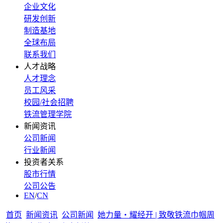
企业文化
研发创新
制造基地
全球布局
联系我们
人才战略
人才理念
员工风采
校园/社会招聘
铁流管理学院
新闻资讯
公司新闻
行业新闻
投资者关系
股市行情
公司公告
EN
/
CN
首页
新闻资讯
公司新闻
她力量・耀经开 | 致敬铁流巾帼周