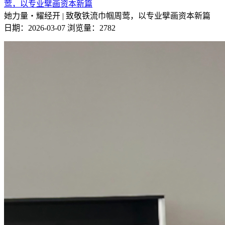
莺，以专业擘画资本新篇
她力量・耀经开 | 致敬铁流巾帼周莺，以专业擘画资本新篇
日期：2026-03-07
浏览量：2782