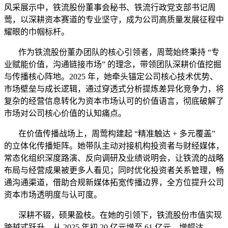
风采展示中，铁流股份董事会秘书、铁流行政党支部书记周
莺，以深耕资本赛道的专业坚守，成为公司高质量发展征程中
耀眼的巾帼标杆。
作为铁流股份董办团队的核心引领者，周莺始终秉持 “专
业赋能价值，沟通链接市场” 的理念，带领团队深耕价值挖掘
与传播核心阵地。2025 年，她牵头锚定公司核心技术优势、
市场壁垒与成长逻辑，通过穿透式分析提炼差异化竞争力，将
复杂的经营信息转化为资本市场认可的价值语言，彻底破解了
市场对公司核心价值的认知痛点。
在价值传播战场上，周莺构建起 “精准触达 + 多元覆盖”
的立体化传播矩阵。她带队主动对接机构投资者与财经媒体，
常态化组织深度路演、反向调研及业绩说明会，让铁流的战略
布局与经营成果被更多人看见；同时优化投资者关系管理，畅
通沟通渠道，借助合规新媒体拓宽传播边界，全方位提升公司
资本市场透明度与认可度。
深耕不辍，硕果盈枝。在她的引领下，铁流股份市值实现
跨越式跃升，从 2025 年初 20 亿元增至 61 亿元，增幅达