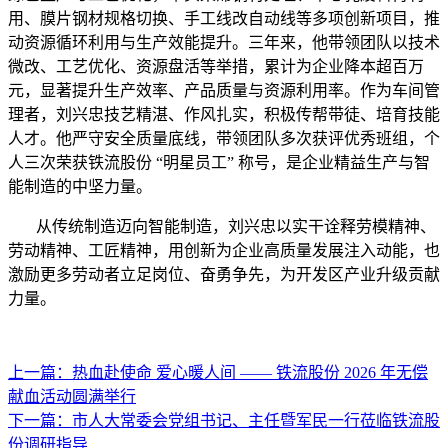
用、膜片钢材规格切换、手工线改自动线等多项创新项目，推
动资源循环利用与生产效能提升。三年来，他带领团队以技术
微改、工艺优化、资源盘活等举措，累计为企业降本超百万
元，显著提升生产效率、产品质量与资源利用率。作为车间管
理者，刘兴忠技艺精湛、作风扎实，积极传帮带徒、培育技能
人才。他严守安全质量底线，带领团队多次获评优秀班组，个
人三次荣获铁流股份 “明星员工” 称号，是企业精益生产与智
能制造的中坚力量。
从传统制造迈向智能制造，刘兴忠以实干诠释劳模精神、
劳动精神、工匠精神，用创新为企业高质量发展注入动能，也
激励更多劳动者立足岗位、奋勇争先，为开发区产业升级贡献
力量。
上一篇：热血赴使命 爱心暖人间 —— 铁流股份 2026 年无偿
献血活动圆满举行
下一篇：市人大常委会党组书记、主任暨军民一行莅临铁流股
份调研指导